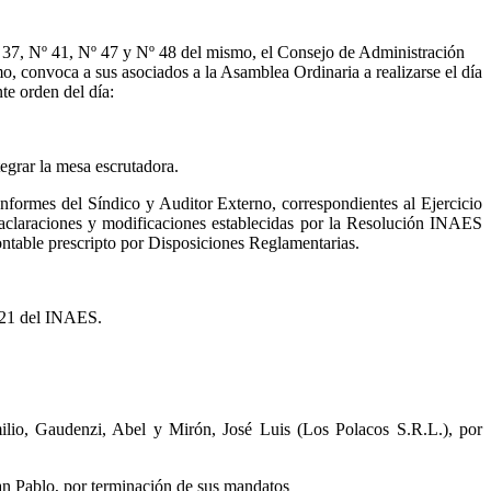
º 37, Nº 41, Nº 47 y Nº 48 del mismo, el Consejo de Administración
, convoca a sus asociados a la Asamblea Ordinaria a realizarse el día
te orden del día:
tegrar la mesa escrutadora.
formes del Síndico y Auditor Externo, correspondientes al Ejercicio
aclaraciones y modificaciones establecidas por la Resolución INAES
ntable prescripto por Disposiciones Reglamentarias.
2021 del INAES.
ilio, Gaudenzi, Abel y Mirón, José Luis (Los Polacos S.R.L.), por
an Pablo, por terminación de sus mandatos