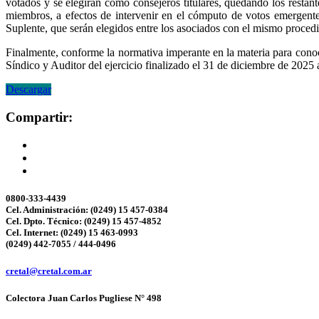
votados y se elegirán como consejeros titulares, quedando los restant
miembros, a efectos de intervenir en el cómputo de votos emergentes
Suplente, que serán elegidos entre los asociados con el mismo procedi
Finalmente, conforme la normativa imperante en la materia para cono
Síndico y Auditor del ejercicio finalizado el 31 de diciembre de 2025 
Descargar
Compartir:
0800-333-4439
Cel. Administración: (0249) 15 457-0384
Cel. Dpto. Técnico: (0249) 15 457-4852
Cel. Internet: (0249) 15 463-0993
(0249) 442-7055 / 444-0496
cretal@cretal.com.ar
Colectora Juan Carlos Pugliese N° 498