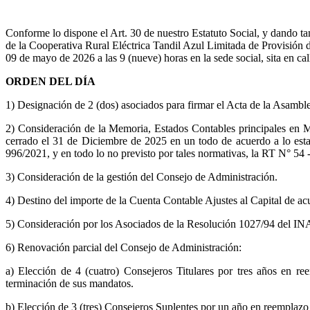
Conforme lo dispone el Art. 30 de nuestro Estatuto Social, y dando t
de la Cooperativa Rural Eléctrica Tandil Azul Limitada de Provisión 
09 de mayo de 2026 a las 9 (nueve) horas en la sede social, sita en cal
ORDEN DEL DÍA
1) Designación de 2 (dos) asociados para firmar el Acta de la Asamblea
2) Consideración de la Memoria, Estados Contables principales en M
cerrado el 31 de Diciembre de 2025 en un todo de acuerdo a lo est
996/2021, y en todo lo no previsto por tales normativas, la RT N° 54
3) Consideración de la gestión del Consejo de Administración.
4) Destino del importe de la Cuenta Contable Ajustes al Capital de a
5) Consideración por los Asociados de la Resolución 1027/94 del IN
6) Renovación parcial del Consejo de Administración:
a) Elección de 4 (cuatro) Consejeros Titulares por tres años en 
terminación de sus mandatos.
b) Elección de 3 (tres) Consejeros Suplentes por un año en reemplaz