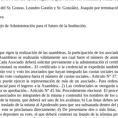
o del Sr. Grasso, Leandro Gastón y Sr. González, Joaquín por terminaci
va.
jo de Administración para el futuro de la Institución.
 rigen la realización de las asambleas, la participación de los asociados
sambleas se realizarán válidamente sea cual fuere el número de asiste
ada Asociado deberá solicitar previamente a la administración el certifi
l constará su nombre.- El certificado o la credencial se expedirán tamb
rán voz y voto los asociados que hayan integrado las cuotas sociales sus
olo voto cualquiera fuera el número de cuotas sociales.- Articulo Nº 37
 puede ejercer la representación de más de un asociado.- Para ordenar 
encial para el ingreso a la Asamblea.- 2) Las credenciales se otorgará
a su aprobación.- Artículo Nº 45 bis: Procedimiento electoral. El proce
 asociados no integrantes de la misma y contendrá los nombres de los can
 la misma, que deberá ser uno de los avalistas; b) Las listas deben ser
rá traslado de la misma al Apoderado para que sea subsanada dentro del p
da, esta se proclamara directamente; d) De presentarse dos o más listas,
stas depositen su voto, el que deberá contener un listado de la nómina p