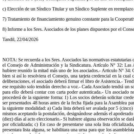
c) Elección de un Síndico Titular y un Síndico Suplente en reemplaz
7) Tratamiento de financiamiento genuino constante para la Cooperati
8) Informe a los Sres. Asociados de los planes dispuestos por el Conse
Tandil, 22/04/2026
NOTA: Se recuerda a los Sres. Asociados las normativas estatutarias que
el Consejo de Administración y la Sindicatura. Artículo Nº 32: Las A
hubiere reunido la mitad más uno de los asociados.- Articulo Nº 34: C
bien si así lo resolviera el Consejo, una tarjeta credencial en la cua
deliberaciones, el asociado deberá firmar el libro de Asistencia.- Tend
ese requisito solo tendrán derecho a voz.- Cada Asociado tendrá un s
para ello deberá contar con carta poder autenticada.- Un asociado no
procederá de la siguiente forma: 1) Los socios deberán solicitar cred
ser presentados 48 horas antes de la fecha fijada para la Asamblea par
la siguiente modalidad: a) Cada lista deberá ser avalada por 5 (cinco)
mismos aceptando la postulación, designándose además el apoderado de
(diez) días al acto eleccionario.- Si hubiere alguna observación se da
por oficializada; c) En caso de presentarse una sola lista oficializa
presentara lista alguna, se habilitara una urna para que los asambleí