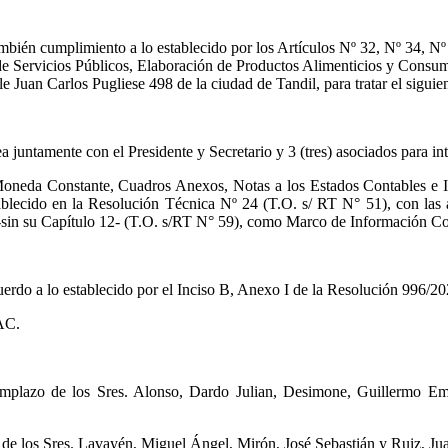
ambién cumplimiento a lo establecido por los Artículos Nº 32, Nº 34, N
de Servicios Públicos, Elaboración de Productos Alimenticios y Consumo
le Juan Carlos Pugliese 498 de la ciudad de Tandil, para tratar el siguien
 juntamente con el Presidente y Secretario y 3 (tres) asociados para in
oneda Constante, Cuadros Anexos, Notas a los Estados Contables e In
ablecido en la Resolución Técnica Nº 24 (T.O. s/ RT N° 51), con las 
 -sin su Capítulo 12- (T.O. s/RT N° 59), como Marco de Información Co
cuerdo a lo establecido por el Inciso B, Anexo I de la Resolución 996/
AC.
reemplazo de los Sres. Alonso, Dardo Julian, Desimone, Guillermo Em
o de los Sres. Lavayén, Miguel Ángel, Mirón, José Sebastián y Ruiz, Ju